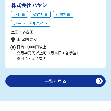
株式会社 ハヤシ
正社員
契約社員
期間社員
パート・アルバイト
土工・多能工
東海3県ほか
日給12,000円以上
☆月40万円以上可（月26日＋各手当）
※日払・週払有！
一覧を見る