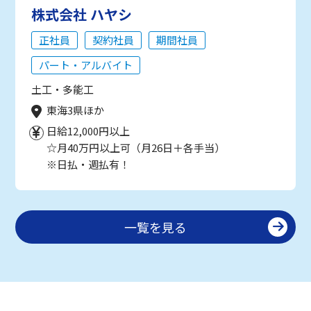
株式会社 ハヤシ
正社員
契約社員
期間社員
パート・アルバイト
土工・多能工
東海3県ほか
日給12,000円以上
☆月40万円以上可（月26日＋各手当）
※日払・週払有！
一覧を見る