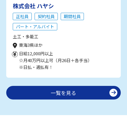
株式会社 ハヤシ
正社員
契約社員
期間社員
パート・アルバイト
土工・多能工
東海3県ほか
日給12,000円以上
☆月40万円以上可（月26日＋各手当）
※日払・週払有！
一覧を見る