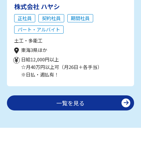
株式会社 ハヤシ
正社員
契約社員
期間社員
パート・アルバイト
土工・多能工
東海3県ほか
日給12,000円以上
☆月40万円以上可（月26日＋各手当）
※日払・週払有！
一覧を見る