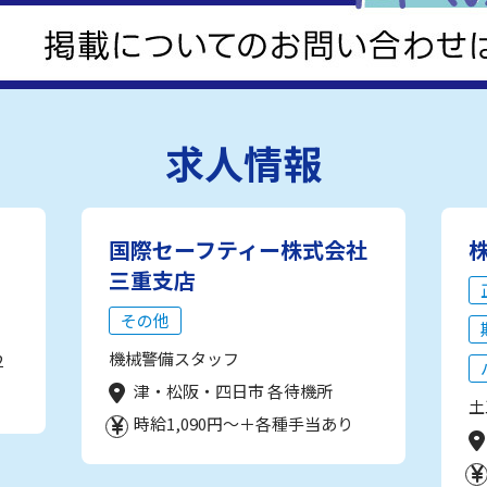
求人情報
国際セーフティー株式会社
三重支店
その他
機械警備スタッフ
2
津・松阪・四日市 各待機所
土
時給1,090円～＋各種手当あり