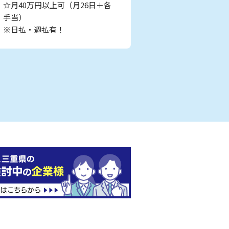
☆月40万円以上可（月26日＋各
手当）
※日払・週払有！