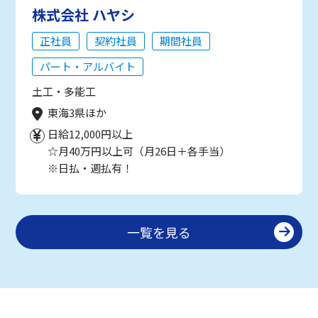
株式会社 ハヤシ
正社員
契約社員
期間社員
パート・アルバイト
土工・多能工
東海3県ほか
日給12,000円以上
☆月40万円以上可（月26日＋各手当）
※日払・週払有！
一覧を見る