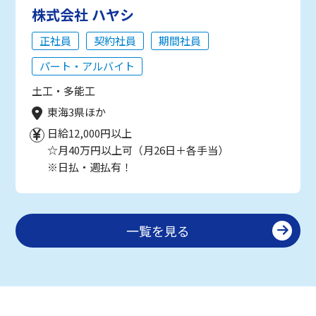
株式会社 ハヤシ
正社員
契約社員
期間社員
パート・アルバイト
土工・多能工
東海3県ほか
日給12,000円以上
☆月40万円以上可（月26日＋各手当）
※日払・週払有！
一覧を見る