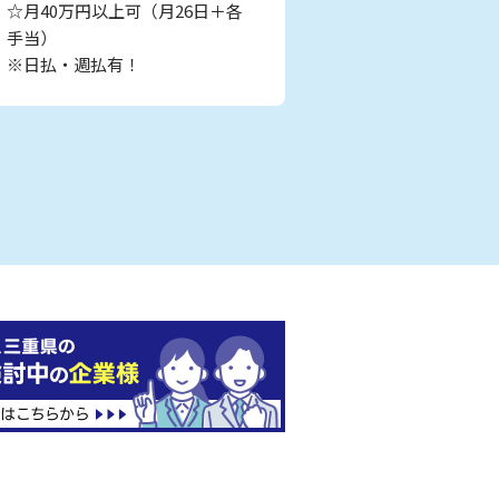
☆月40万円以上可（月26日＋各
手当）
※日払・週払有！