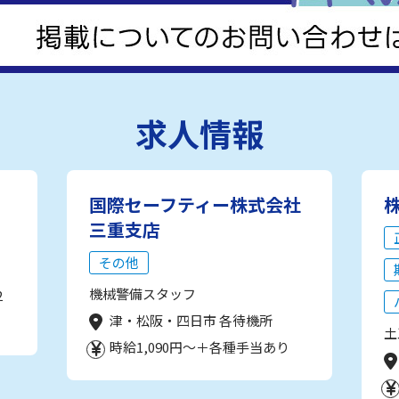
求人情報
国際セーフティー株式会社
三重支店
その他
機械警備スタッフ
2
津・松阪・四日市 各待機所
土
時給1,090円～＋各種手当あり