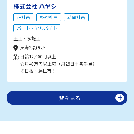
株式会社 ハヤシ
正社員
契約社員
期間社員
パート・アルバイト
土工・多能工
東海3県ほか
日給12,000円以上
☆月40万円以上可（月26日＋各手当）
※日払・週払有！
一覧を見る