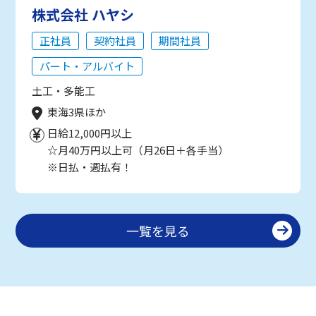
株式会社 ハヤシ
正社員
契約社員
期間社員
パート・アルバイト
土工・多能工
東海3県ほか
日給12,000円以上
☆月40万円以上可（月26日＋各手当）
※日払・週払有！
一覧を見る