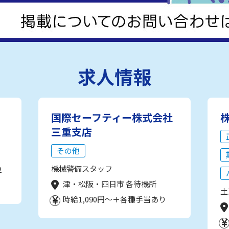
求人情報
国際セーフティー株式会社
三重支店
その他
機械警備スタッフ
2
津・松阪・四日市 各待機所
土
時給1,090円～＋各種手当あり