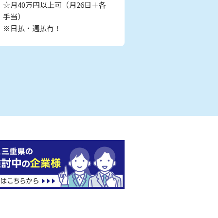
☆月40万円以上可（月26日＋各
手当）
※日払・週払有！