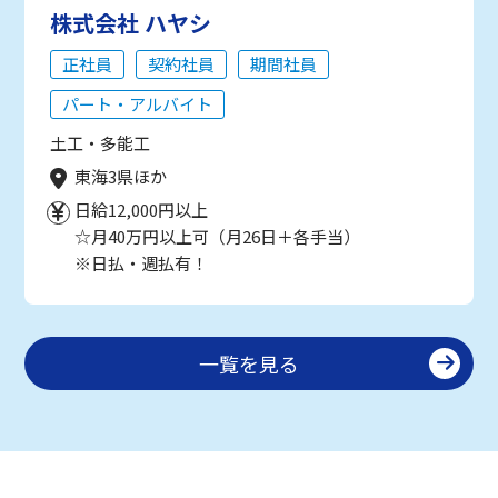
株式会社 ハヤシ
正社員
契約社員
期間社員
パート・アルバイト
土工・多能工
東海3県ほか
日給12,000円以上
☆月40万円以上可（月26日＋各手当）
※日払・週払有！
一覧を見る