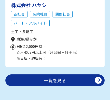
株式会社 ハヤシ
正社員
契約社員
期間社員
パート・アルバイト
土工・多能工
東海3県ほか
日給12,000円以上
☆月40万円以上可（月26日＋各手当）
※日払・週払有！
一覧を見る