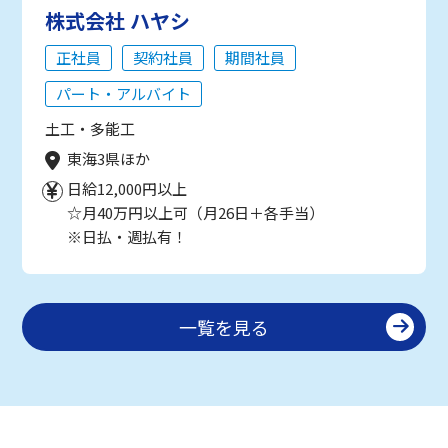
株式会社 ハヤシ
正社員
契約社員
期間社員
パート・アルバイト
土工・多能工
東海3県ほか
日給12,000円以上
☆月40万円以上可（月26日＋各手当）
※日払・週払有！
一覧を見る