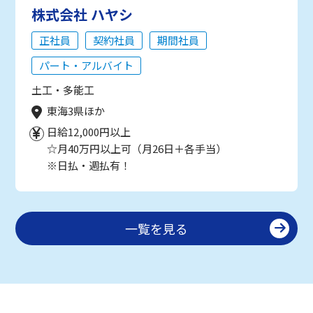
株式会社 ハヤシ
正社員
契約社員
期間社員
パート・アルバイト
土工・多能工
東海3県ほか
日給12,000円以上
☆月40万円以上可（月26日＋各手当）
※日払・週払有！
一覧を見る