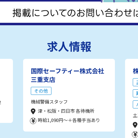
求人情報
国際セーフティー株式会社
三重支店
その他
機械警備スタッフ
2
津・松阪・四日市 各待機所
土
時給1,090円～＋各種手当あり