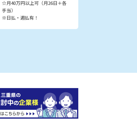
☆月40万円以上可（月26日＋各
手当）
※日払・週払有！