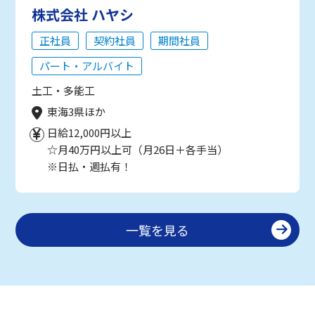
株式会社 ハヤシ
正社員
契約社員
期間社員
パート・アルバイト
土工・多能工
東海3県ほか
日給12,000円以上
☆月40万円以上可（月26日＋各手当）
※日払・週払有！
一覧を見る