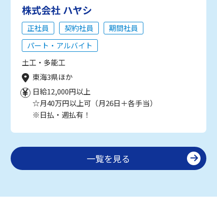
株式会社 ハヤシ
正社員
契約社員
期間社員
パート・アルバイト
土工・多能工
東海3県ほか
日給12,000円以上
☆月40万円以上可（月26日＋各手当）
※日払・週払有！
一覧を見る