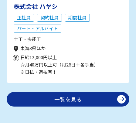
株式会社 ハヤシ
正社員
契約社員
期間社員
パート・アルバイト
土工・多能工
東海3県ほか
日給12,000円以上
☆月40万円以上可（月26日＋各手当）
※日払・週払有！
一覧を見る