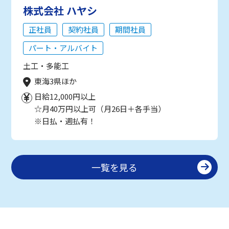
株式会社 ハヤシ
正社員
契約社員
期間社員
パート・アルバイト
土工・多能工
東海3県ほか
日給12,000円以上
☆月40万円以上可（月26日＋各手当）
※日払・週払有！
一覧を見る