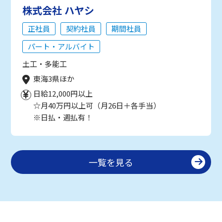
株式会社 ハヤシ
正社員
契約社員
期間社員
パート・アルバイト
土工・多能工
東海3県ほか
日給12,000円以上
☆月40万円以上可（月26日＋各手当）
※日払・週払有！
一覧を見る