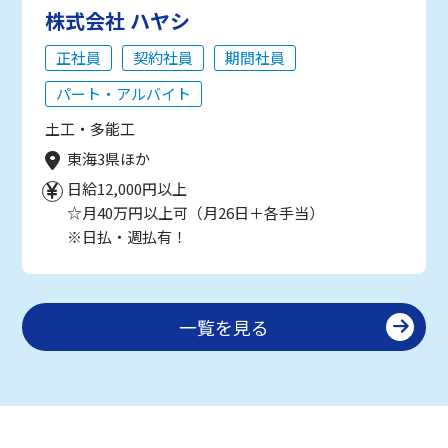
株式会社 ハヤシ
正社員
契約社員
期間社員
パート・アルバイト
土工・多能工
東海3県ほか
日給12,000円以上
☆月40万円以上可（月26日＋各手当）
※日払・週払有！
一覧を見る