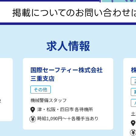
求人情報
国際セーフティー株式会社
三重支店
その他
機械警備スタッフ
2
津・松阪・四日市 各待機所
土
時給1,090円～＋各種手当あり