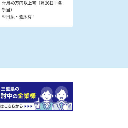
☆月40万円以上可（月26日＋各
手当）
※日払・週払有！