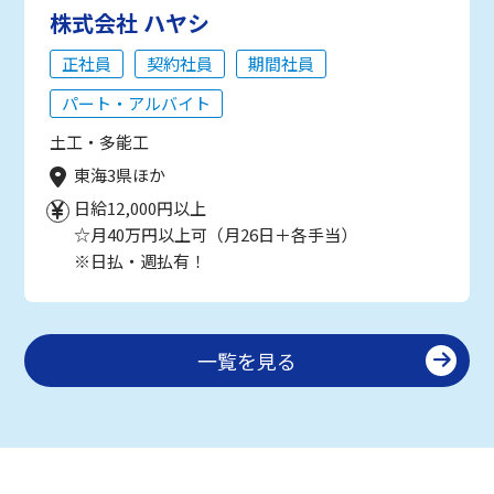
株式会社 ハヤシ
正社員
契約社員
期間社員
パート・アルバイト
土工・多能工
東海3県ほか
日給12,000円以上
☆月40万円以上可（月26日＋各手当）
※日払・週払有！
一覧を見る