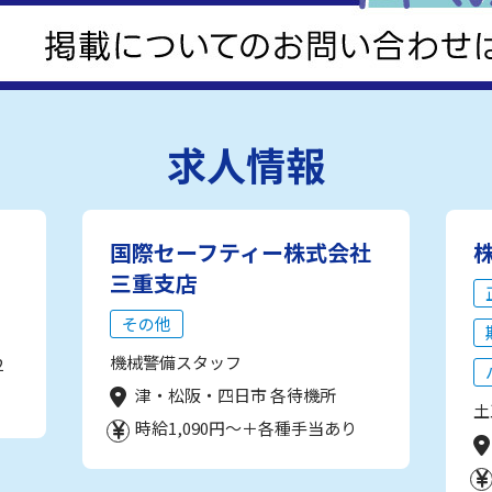
求人情報
国際セーフティー株式会社
三重支店
その他
機械警備スタッフ
2
津・松阪・四日市 各待機所
土
時給1,090円～＋各種手当あり