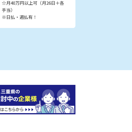
☆月40万円以上可（月26日＋各
手当）
※日払・週払有！