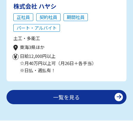
株式会社 ハヤシ
正社員
契約社員
期間社員
パート・アルバイト
土工・多能工
東海3県ほか
日給12,000円以上
☆月40万円以上可（月26日＋各手当）
※日払・週払有！
一覧を見る