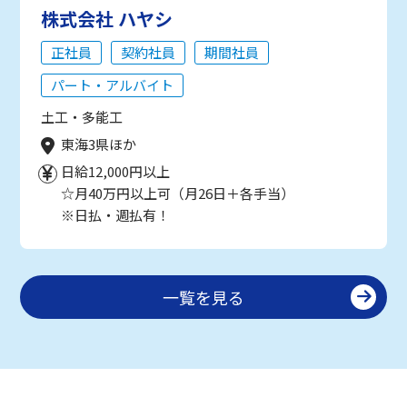
株式会社 ハヤシ
正社員
契約社員
期間社員
パート・アルバイト
土工・多能工
東海3県ほか
日給12,000円以上
☆月40万円以上可（月26日＋各手当）
※日払・週払有！
一覧を見る