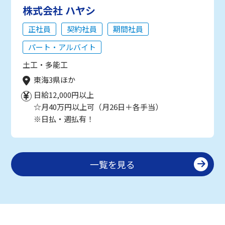
株式会社 ハヤシ
正社員
契約社員
期間社員
パート・アルバイト
土工・多能工
東海3県ほか
日給12,000円以上
☆月40万円以上可（月26日＋各手当）
※日払・週払有！
一覧を見る