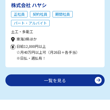
株式会社 ハヤシ
正社員
契約社員
期間社員
パート・アルバイト
土工・多能工
東海3県ほか
日給12,000円以上
☆月40万円以上可（月26日＋各手当）
※日払・週払有！
一覧を見る