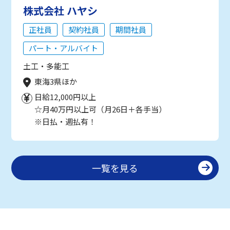
株式会社 ハヤシ
正社員
契約社員
期間社員
パート・アルバイト
土工・多能工
東海3県ほか
日給12,000円以上
☆月40万円以上可（月26日＋各手当）
※日払・週払有！
一覧を見る