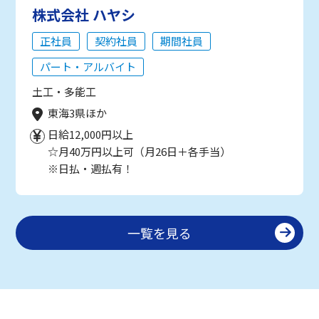
株式会社 ハヤシ
正社員
契約社員
期間社員
パート・アルバイト
土工・多能工
東海3県ほか
日給12,000円以上
☆月40万円以上可（月26日＋各手当）
※日払・週払有！
一覧を見る