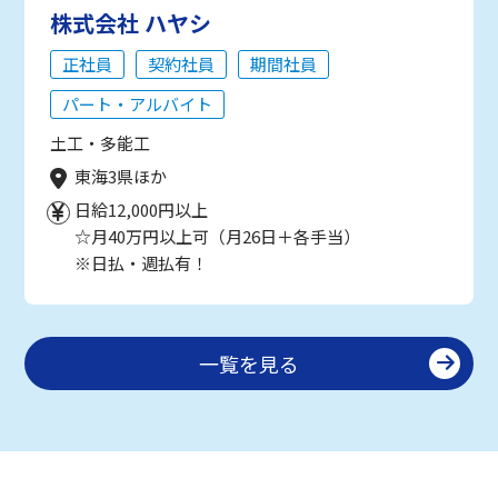
株式会社 ハヤシ
正社員
契約社員
期間社員
パート・アルバイト
土工・多能工
東海3県ほか
日給12,000円以上
☆月40万円以上可（月26日＋各手当）
※日払・週払有！
一覧を見る