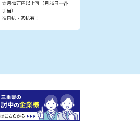
☆月40万円以上可（月26日＋各
手当）
※日払・週払有！