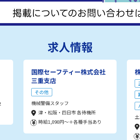
求人情報
国際セーフティー株式会社
三重支店
その他
機械警備スタッフ
2
津・松阪・四日市 各待機所
土
時給1,090円～＋各種手当あり