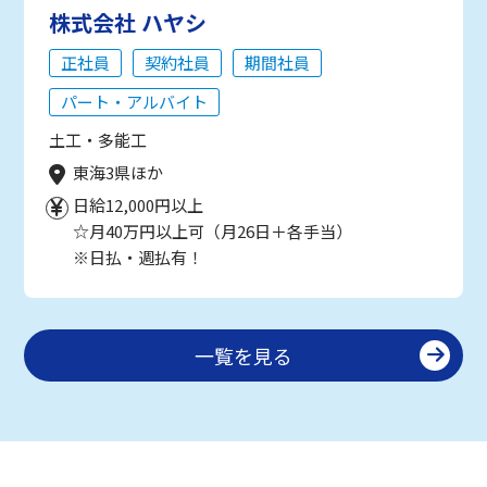
株式会社 ハヤシ
正社員
契約社員
期間社員
パート・アルバイト
土工・多能工
東海3県ほか
日給12,000円以上
☆月40万円以上可（月26日＋各手当）
※日払・週払有！
一覧を見る