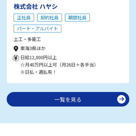
株式会社 ハヤシ
正社員
契約社員
期間社員
パート・アルバイト
土工・多能工
東海3県ほか
日給12,000円以上
☆月40万円以上可（月26日＋各手当）
※日払・週払有！
一覧を見る