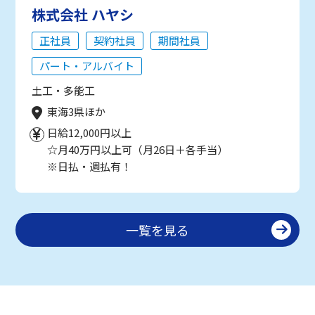
株式会社 ハヤシ
正社員
契約社員
期間社員
パート・アルバイト
土工・多能工
東海3県ほか
日給12,000円以上
☆月40万円以上可（月26日＋各手当）
※日払・週払有！
一覧を見る