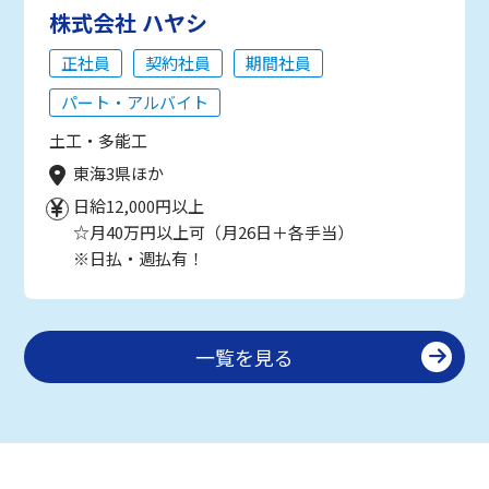
株式会社 ハヤシ
正社員
契約社員
期間社員
パート・アルバイト
土工・多能工
東海3県ほか
日給12,000円以上
☆月40万円以上可（月26日＋各手当）
※日払・週払有！
一覧を見る