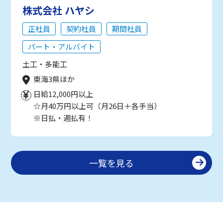
株式会社 ハヤシ
正社員
契約社員
期間社員
パート・アルバイト
土工・多能工
東海3県ほか
日給12,000円以上
☆月40万円以上可（月26日＋各手当）
※日払・週払有！
一覧を見る