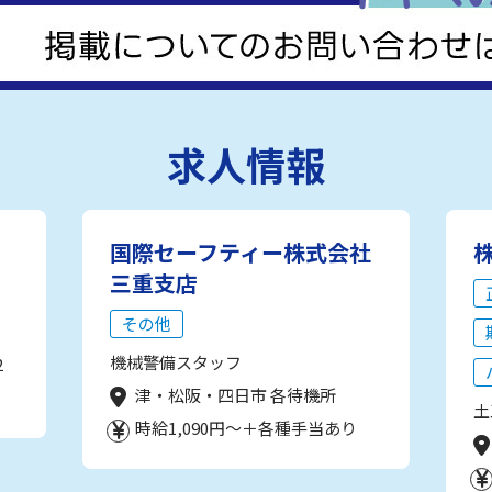
求人情報
国際セーフティー株式会社
三重支店
その他
機械警備スタッフ
2
津・松阪・四日市 各待機所
土
時給1,090円～＋各種手当あり