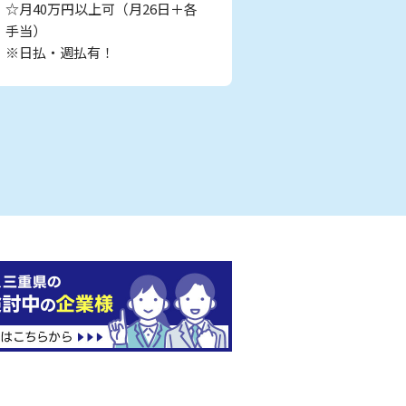
☆月40万円以上可（月26日＋各
手当）
※日払・週払有！