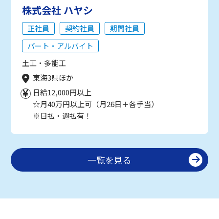
株式会社 ハヤシ
正社員
契約社員
期間社員
パート・アルバイト
土工・多能工
東海3県ほか
日給12,000円以上
☆月40万円以上可（月26日＋各手当）
※日払・週払有！
一覧を見る