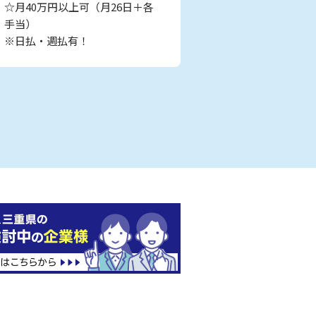
☆月40万円以上可（月26日＋各
手当）
※日払・週払有！