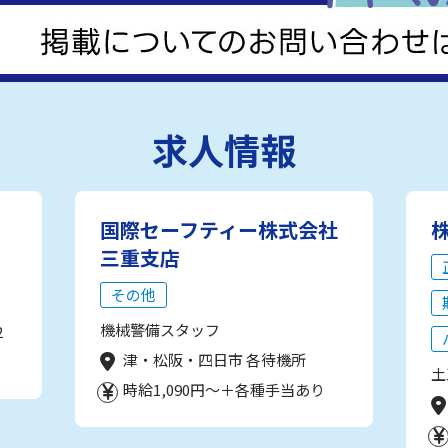
求人情報
国際セーフティー株式会社
三重支店
その他
機械警備スタッフ
2
津・松阪・四日市 各待機所
土
時給1,090円～＋各種手当あり