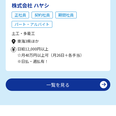
株式会社 ハヤシ
正社員
契約社員
期間社員
パート・アルバイト
土工・多能工
東海3県ほか
日給12,000円以上
☆月40万円以上可（月26日＋各手当）
※日払・週払有！
一覧を見る