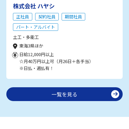
株式会社 ハヤシ
正社員
契約社員
期間社員
パート・アルバイト
土工・多能工
東海3県ほか
日給12,000円以上
☆月40万円以上可（月26日＋各手当）
※日払・週払有！
一覧を見る