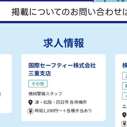
求人情報
国際セーフティー株式会社
三重支店
その他
機械警備スタッフ
2
津・松阪・四日市 各待機所
土
時給1,090円～＋各種手当あり