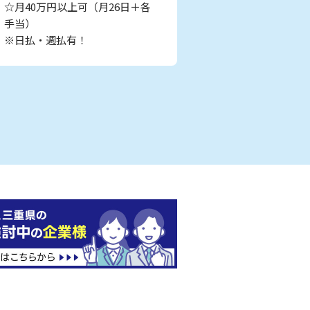
☆月40万円以上可（月26日＋各
手当）
※日払・週払有！