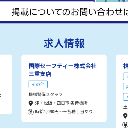
求人情報
国際セーフティー株式会社
三重支店
その他
機械警備スタッフ
2
津・松阪・四日市 各待機所
土
時給1,090円～＋各種手当あり