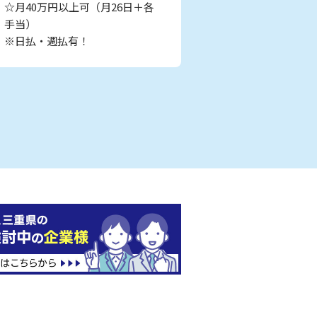
☆月40万円以上可（月26日＋各
手当）
※日払・週払有！