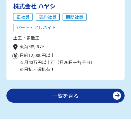
株式会社 ハヤシ
正社員
契約社員
期間社員
パート・アルバイト
土工・多能工
東海3県ほか
日給12,000円以上
☆月40万円以上可（月26日＋各手当）
※日払・週払有！
一覧を見る