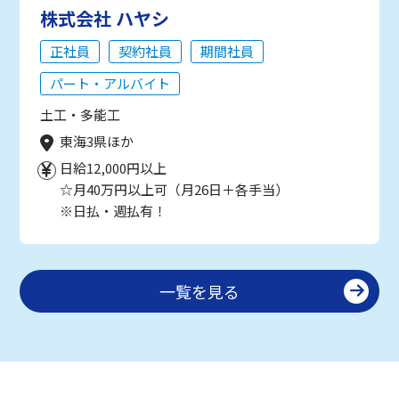
株式会社 ハヤシ
正社員
契約社員
期間社員
パート・アルバイト
土工・多能工
東海3県ほか
日給12,000円以上
☆月40万円以上可（月26日＋各手当）
※日払・週払有！
一覧を見る