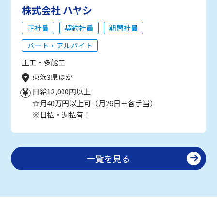
株式会社 ハヤシ
正社員
契約社員
期間社員
パート・アルバイト
土工・多能工
東海3県ほか
日給12,000円以上
☆月40万円以上可（月26日＋各手当）
※日払・週払有！
一覧を見る