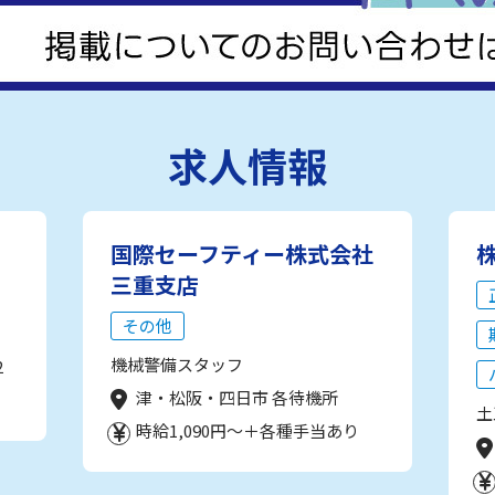
求人情報
国際セーフティー株式会社
三重支店
その他
機械警備スタッフ
2
津・松阪・四日市 各待機所
土
時給1,090円～＋各種手当あり