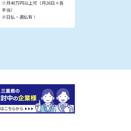
☆月40万円以上可（月26日＋各
手当）
※日払・週払有！