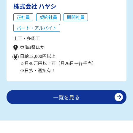
株式会社 ハヤシ
正社員
契約社員
期間社員
パート・アルバイト
土工・多能工
東海3県ほか
日給12,000円以上
☆月40万円以上可（月26日＋各手当）
※日払・週払有！
一覧を見る